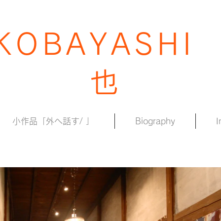
 KOBAYASHI
也
小作品「外へ話す/ 」
Biography
I