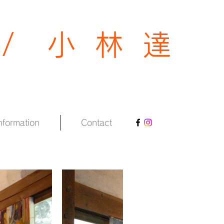
 / 小 林 達
nformation
Contact