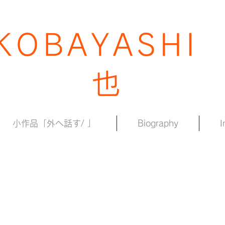
 KOBAYASHI
也
小作品「外へ話す/ 」
Biography
I