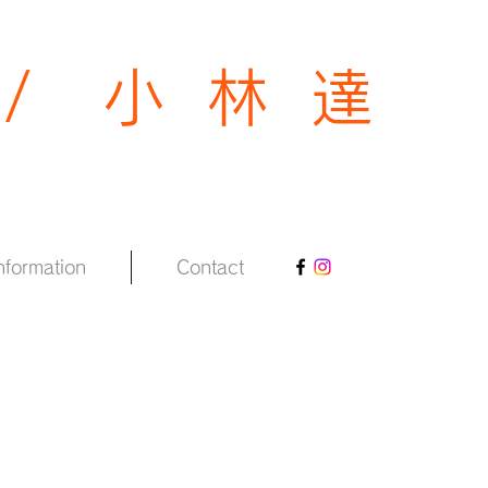
 / 小 林 達
nformation
Contact