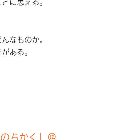
ことに思える。
、
どんなものか。
きがある。
声のちかく」
＠